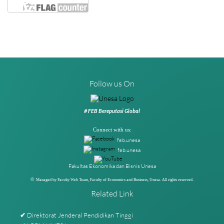
Follow us On
# FEB Bereputasi Global
Connect with us:
feb.unesa
feb.unesa
Fakultas Ekonomika dan Bisnis Unesa
©
Managed by Faculty Web Team, Faculty of Economics and Business, Unesa. All rights reserved.
Related Link
Direktorat Jenderal Pendidikan Tinggi
✔