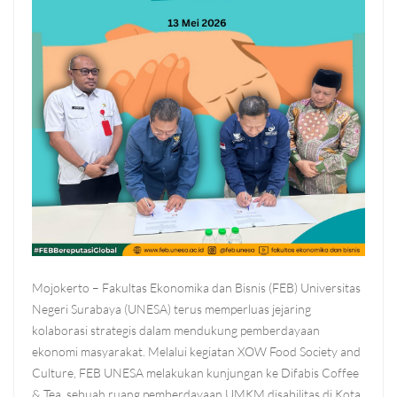
Mojokerto – Fakultas Ekonomika dan Bisnis (FEB) Universitas
Negeri Surabaya (UNESA) terus memperluas jejaring
kolaborasi strategis dalam mendukung pemberdayaan
ekonomi masyarakat. Melalui kegiatan XOW Food Society and
Culture, FEB UNESA melakukan kunjungan ke Difabis Coffee
& Tea, sebuah ruang pemberdayaan UMKM disabilitas di Kota