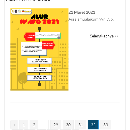
21 Maret 2021
Assalamualaikum Wr. Wb.
Selengkapnya »»
‹
1
2
...
29
30
31
32
33