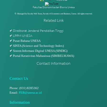
Fakultas Ekonomika dan Bisnis Unesa
©
Managed by Faculty Web Team, Faculty of Economics and Business, Unesa. All rights reserved.
Related Link
Direktorat Jenderal Pendidikan Tinggi
✔
LPPM UNESA
✔
✔
Pusat Bahasa UNESA
✔
SINTA (Science and Technology Index)
✔
Sistem Informasi Digital UNESA (SINDIG)
✔
Portal Kreativitas Mahasiswa (SIMBELMAWA)
Contact Information
Contact Us
Phone: (031) 8285362
Email:
FEB@unesa.ac.id
Information