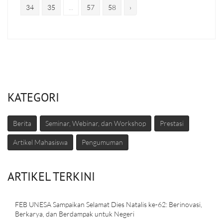
34
35
...
57
58
›
KATEGORI
Berita
Seminar, Webinar, dan Workshop
Prestasi
Artikel Mahasiswa
Pengumuman
ARTIKEL TERKINI
FEB UNESA Sampaikan Selamat Dies Natalis ke-62: Berinovasi,
Berkarya, dan Berdampak untuk Negeri