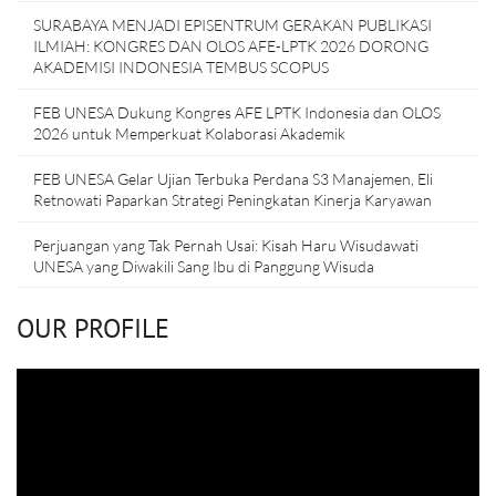
SURABAYA MENJADI EPISENTRUM GERAKAN PUBLIKASI
ILMIAH: KONGRES DAN OLOS AFE-LPTK 2026 DORONG
AKADEMISI INDONESIA TEMBUS SCOPUS
FEB UNESA Dukung Kongres AFE LPTK Indonesia dan OLOS
2026 untuk Memperkuat Kolaborasi Akademik
FEB UNESA Gelar Ujian Terbuka Perdana S3 Manajemen, Eli
Retnowati Paparkan Strategi Peningkatan Kinerja Karyawan
Perjuangan yang Tak Pernah Usai: Kisah Haru Wisudawati
UNESA yang Diwakili Sang Ibu di Panggung Wisuda
OUR PROFILE