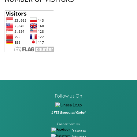
Follow us On
# FEB Bereputasi Global
Connect with us:
feb.unesa
feb.unesa