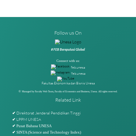
Follow us On
# FEB Bereputasi Global
Connect with us:
feb.unesa
feb.unesa
Fakultas Ekonomika dan Bisnis Unesa
©
Managed by Faculty Web Team, Faculty of Economics and Business, Unesa. All rights reserved.
Related Link
Direktorat Jenderal Pendidikan Tinggi
✔
LPPM UNESA
✔
✔
Pusat Bahasa UNESA
✔
SINTA (Science and Technology Index)