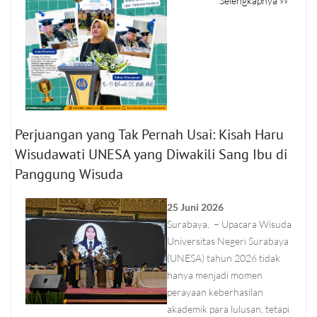
Selengkapnya »»
Perjuangan yang Tak Pernah Usai: Kisah Haru
Wisudawati UNESA yang Diwakili Sang Ibu di
Panggung Wisuda
25 Juni 2026
Surabaya, – Upacara Wisuda
Universitas Negeri Surabaya
(UNESA) tahun 2026 tidak
hanya menjadi momen
perayaan keberhasilan
akademik para lulusan, tetapi