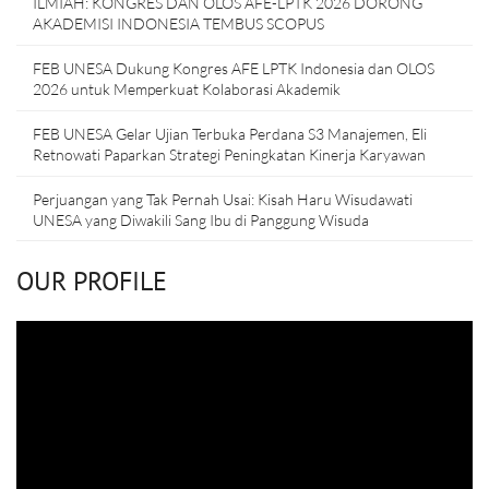
ILMIAH: KONGRES DAN OLOS AFE-LPTK 2026 DORONG
AKADEMISI INDONESIA TEMBUS SCOPUS
FEB UNESA Dukung Kongres AFE LPTK Indonesia dan OLOS
2026 untuk Memperkuat Kolaborasi Akademik
FEB UNESA Gelar Ujian Terbuka Perdana S3 Manajemen, Eli
Retnowati Paparkan Strategi Peningkatan Kinerja Karyawan
Perjuangan yang Tak Pernah Usai: Kisah Haru Wisudawati
UNESA yang Diwakili Sang Ibu di Panggung Wisuda
OUR PROFILE