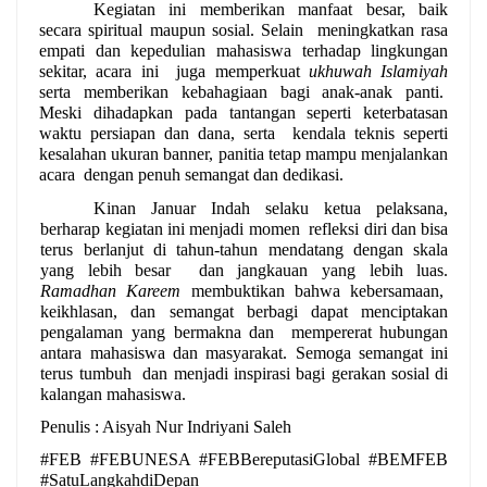
Kegiatan ini memberikan manfaat besar, baik 
secara spiritual maupun sosial. Selain  meningkatkan rasa 
empati dan kepedulian mahasiswa terhadap lingkungan 
sekitar, acara ini  juga memperkuat 
ukhuwah Islamiyah 
serta memberikan kebahagiaan bagi anak-anak panti.  
Meski dihadapkan pada tantangan seperti keterbatasan 
waktu persiapan dan dana, serta  kendala teknis seperti 
kesalahan ukuran banner, panitia tetap mampu menjalankan 
acara  dengan penuh semangat dan dedikasi. 
Kinan Januar Indah selaku ketua pelaksana, 
berharap kegiatan ini menjadi momen  refleksi diri dan bisa 
terus berlanjut di tahun-tahun mendatang dengan skala 
yang lebih besar  dan jangkauan yang lebih luas. 
Ramadhan Kareem 
membuktikan bahwa kebersamaan,  
keikhlasan, dan semangat berbagi dapat menciptakan 
pengalaman yang bermakna dan  mempererat hubungan 
antara mahasiswa dan masyarakat. Semoga semangat ini 
terus tumbuh  dan menjadi inspirasi bagi gerakan sosial di 
kalangan mahasiswa. 
Penulis : Aisyah Nur Indriyani Saleh
#FEB #FEBUNESA #FEBBereputasiGlobal #BEMFEB 
#SatuLangkahdiDepan