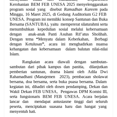
Kerohanian BEM FEB UNESA 2025 menyelenggarakan 
program sosial yang  disebut 
Ramadhan Kareem 
pada 
Minggu, 16 Maret 2025, di Gedung Auditorium G2 FEB  
UNESA. Program ini memiliki konsep Santunan dan Buka 
Bersama (SANTUBA), yaitu  mempererat silaturahmi serta 
menumbuhkan kepedulian sosial melalui kebersamaan 
dengan  anak-anak Panti Asuhan Rif’atus Sholihah. 
Dengan tema 
“
Menyatu dalam Keberkahan,  Berbagi 
dengan Ketulusan
”
, acara ini menghadirkan nuansa 
kehangatan dan kebersamaan  dalam balutan nilai-nilai 
Islam. 
Rangkaian acara diawali dengan sambutan-
sambutan dari pihak kampus dan panitia,  dilanjutkan 
pemberian santunan, drama Islami oleh Adila Dwi 
Rahamadhani (Manajemen  2023), pembacaan sholawat 
bersama, doa bersama, serta buka puasa bersama. Dalam  
kegiatan ini, dihadiri oleh dosen pendamping, Dekan dan 
Wakil Dekan FEB UNESA,  Pengawas DPM Komisi III, 
serta fungsionaris BEM FEB UNESA. Acara berjalan 
lancar dan  mendapat antusiasme tinggi dari seluruh 
peserta, menciptakan suasana haru dan hangat yang  
menyentuh hati. 