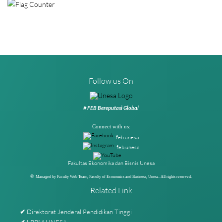
Follow us On
# FEB Bereputasi Global
Connect with us:
feb.unesa
feb.unesa
Fakultas Ekonomika dan Bisnis Unesa
©
Managed by Faculty Web Team, Faculty of Economics and Business, Unesa. All rights reserved.
Related Link
Direktorat Jenderal Pendidikan Tinggi
✔
LPPM UNESA