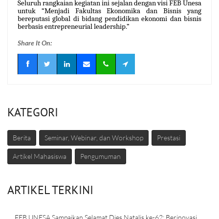
Seluruh rangkaian kegiatan ini sejalan dengan visi FEB Unesa
untuk “Menjadi Fakultas Ekonomika dan Bisnis yang
bereputasi global di bidang pendidikan ekonomi dan bisnis
berbasis entrepreneurial leadership.”
Share It On:
KATEGORI
Berita
Seminar, Webinar, dan Workshop
Prestasi
Artikel Mahasiswa
Pengumuman
ARTIKEL TERKINI
FEB UNESA Sampaikan Selamat Dies Natalis ke-62: Berinovasi,