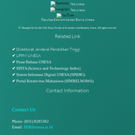
feb.unesa
feb.unesa
Fakultas Ekonomika dan Bisnis Unesa
©
Managed by Faculty Web Team, Faculty of Economics and Business, Unesa. All rights reserved.
Related Link
Direktorat Jenderal Pendidikan Tinggi
✔
LPPM UNESA
✔
✔
Pusat Bahasa UNESA
✔
SINTA (Science and Technology Index)
✔
Sistem Informasi Digital UNESA (SINDIG)
✔
Portal Kreativitas Mahasiswa (SIMBELMAWA)
Contact Information
Contact Us
Phone: (031) 8285362
Email:
FEB@unesa.ac.id