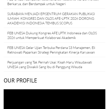
Berkarya, dan Berdampak untuk Negeri
SURABAYA MENJADI EPISENTRUM GERAKAN PUBLIKASI
ILMIAH: KONGRES DAN OLOS AFE-LPTK 2026 DORONG
AKADEMISI INDONESIA TEMBUS SCOPUS
FEB UNESA Dukung Kongres AFE LPTK Indonesia dan OLOS
2026 untuk Memperkuat Kolaborasi Akademik
FEB UNESA Gelar Ujian Terbuka Perdana S3 Manajemen, Eli
Retnowati Paparkan Strategi Peningkatan Kinerja Karyawan
Perjuangan yang Tak Pernah Usai: Kisah Haru Wisudawati
UNESA yang Diwakili Sang Ibu di Panggung Wisuda
OUR PROFILE